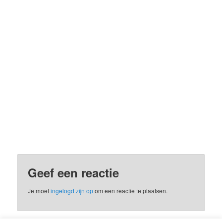
Geef een reactie
Je moet
ingelogd zijn op
om een reactie te plaatsen.