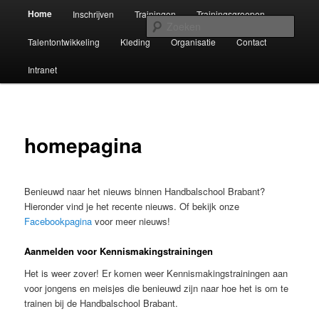
Spring
Hoofdmenu
De Handbalschool Brabant geeft talentvolle handballers de mogelijk zich
Home
Inschrijven
Trainingen
Trainingsgroepen
verder te ontwikkelen in handbal.
naar
Zoek
de
Talentontwikkeling
Kleding
Organisatie
Contact
primaire
Handbalschool Brabant
inhoud
Intranet
homepagina
Benieuwd naar het nieuws binnen Handbalschool Brabant?
Hieronder vind je het recente nieuws. Of bekijk onze
Facebookpagina
voor meer nieuws!
Aanmelden voor Kennismakingstrainingen
Het is weer zover! Er komen weer Kennismakingstrainingen aan
voor jongens en meisjes die benieuwd zijn naar hoe het is om te
trainen bij de Handbalschool Brabant.