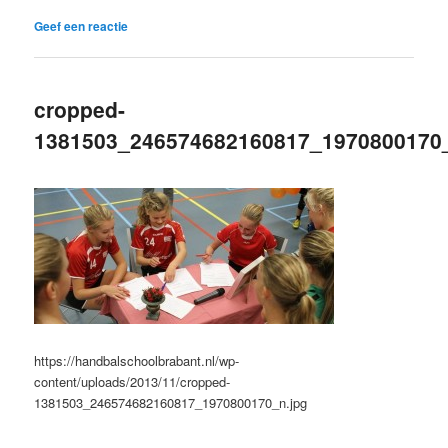
Geef een reactie
cropped-
1381503_246574682160817_1970800170_
https://handbalschoolbrabant.nl/wp-
content/uploads/2013/11/cropped-
1381503_246574682160817_1970800170_n.jpg