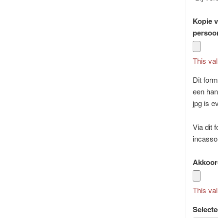
Kopie v
persoo
This val
Dit for
een han
jpg is e
Via dit
incasso 
Akkoord
This val
Selecte