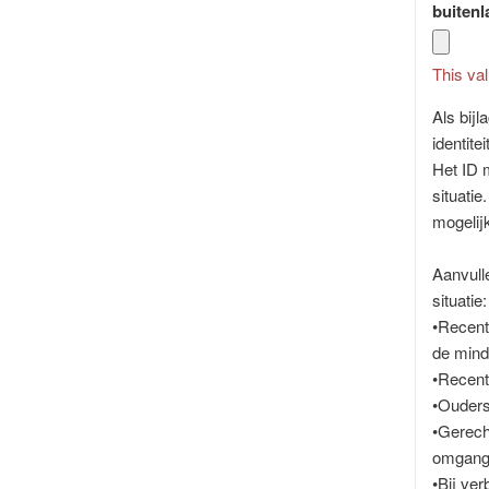
buitenl
This val
Als bijl
identit
Het ID 
situatie
mogelij
Aanvull
situatie:
•Recent 
de mind
•Recent 
•Ouders
•Gerech
omgang
•Bij ve