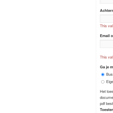
Achter
This val
Email o
This val
Ga je m
Bus
Eig
Het toe
documen
pdf best
Toestem