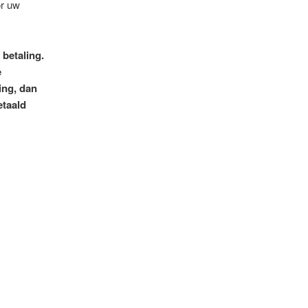
or uw
betaling.
e
ing, dan
etaald