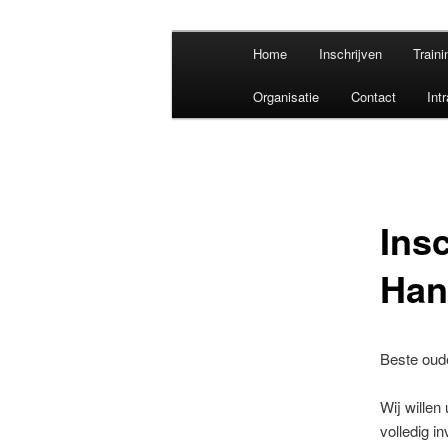
Spring
Hoofdmenu
De Handbalschool Brabant geeft 
Home
Inschrijven
Train
naar
handbal.
de
Handbalschoo
Organisatie
Contact
Int
primaire
inhoud
Ins
Han
Beste oud
Wij willen 
volledig i