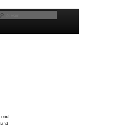
Zoeken
n niet
 hand