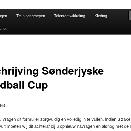
talentvolle handballers de mogelijk zich verder te ontwikkelen in
ingen
Trainingsgroepen
Talentontwikkeling
Kleding
l Brabant
ranet
chrijving Sønderjyske
dball Cup
ers,
u vragen dit formulier zorgvuldig en volledig in te vullen. Indien u zake
nvult moeten wij dit achteraf bij u opnieuw navragen en alsnog met de