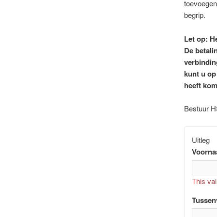
toevoegen.
begrip.
Let op: H
De betali
verbindin
kunt u op
heeft komt
Bestuur H
Uitleg
Voorna
This val
Tussen